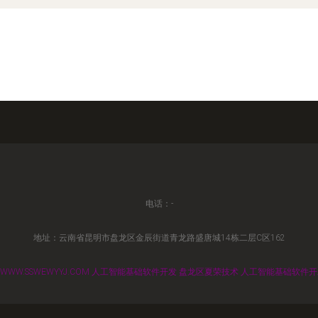
电话：-
地址：云南省昆明市盘龙区金辰街道青龙路盛唐城14栋二层C区162
WWW.SSWEWYYJ.COM
人工智能基础软件开发
盘龙区夏荣技术
人工智能基础软件开