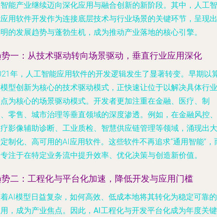
工智能产业继续迈向深化应用与融合创新的新阶段。其中，
人工
能应用软件开发
作为连接底层技术与行业场景的关键环节，呈现
鲜明的发展趋势与蓬勃生机，成为推动产业落地的核心引擎。
趋势一：从技术驱动转向场景驱动，垂直行业应用深化
2021年，人工智能应用软件的开发逻辑发生了显著转变。早期以
法模型创新为核心的技术驱动模式，正快速让位于以解决具体行
痛点为核心的
场景驱动
模式。开发者更加注重在金融、医疗、制
造、零售、城市治理等垂直领域的深度渗透。例如，在金融风控
医疗影像辅助诊断、工业质检、智慧供应链管理等领域，涌现出
定制化、高可用的AI应用软件。这些软件不再追求“通用智能”，
是专注于在特定业务流中提升效率、优化决策与创造新价值。
趋势二：工程化与平台化加速，降低开发与应用门槛
随着AI模型日益复杂，如何高效、低成本地将其转化为稳定可靠的
应用，成为产业焦点。因此，
AI工程化
与
开发平台化
成为年度关键