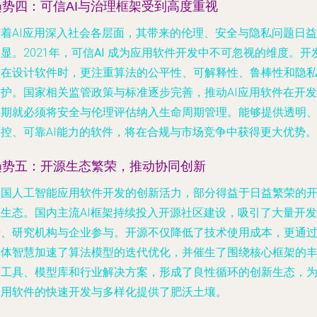
趋势四：可信AI与治理框架受到高度重视
随着AI应用深入社会各层面，其带来的伦理、安全与隐私问题日益
显。2021年，
可信AI
成为应用软件开发中不可忽视的维度。开
者在设计软件时，更注重算法的公平性、可解释性、鲁棒性和隐
保护。国家相关监管政策与标准逐步完善，推动AI应用软件在开发
初期就必须将安全与伦理评估纳入生命周期管理。能够提供透明
可控、可靠AI能力的软件，将在合规与市场竞争中获得更大优势。
趋势五：开源生态繁荣，推动协同创新
中国人工智能应用软件开发的创新活力，部分得益于日益繁荣的
源生态
。国内主流AI框架持续投入开源社区建设，吸引了大量开发
者、研究机构与企业参与。开源不仅降低了技术使用成本，更通
集体智慧加速了算法模型的迭代优化，并催生了围绕核心框架的
富工具、模型库和行业解决方案，形成了良性循环的创新生态，
应用软件的快速开发与多样化提供了肥沃土壤。