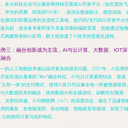
词。各大科技企业与云服务商持续完善其AI开发平台（如百度的飞
桨、华为的昇腾、阿里的PAI等），提供从数据标注、模型训练、
动化测试到部署运维的全流程工具链。低代码/无代码AI开发平台
快速兴起，使业务专家即使不具备深厚的编程背景，也能通过拖
式构建简单的AI应用，极大地加速了AI技术的普惠化进程。
趋势三：融合创新成为主流，AI与云计算、大数据、IOT深
度融合
一的人工智能技术难以应对复杂的现实问题。2021年，AI应用
件开发呈现出显著的
“AI+”融合特征
。AI与云计算紧密结合，形成
“云智一体”的交付模式，使得AI算力可以像水电一样被便捷取用
AI与大数据技术的融合，使得数据分析从描述性、诊断性向预测
、决策性跨越。AI与物联网（IoT）的深度结合，催生了边缘智
应用的爆发，在智能安防、自动驾驶、智能家居等领域，实现了端
边-云的协同计算与实时响应。