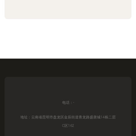
电话：-
地址：云南省昆明市盘龙区金辰街道青龙路盛唐城14栋二层
C区162